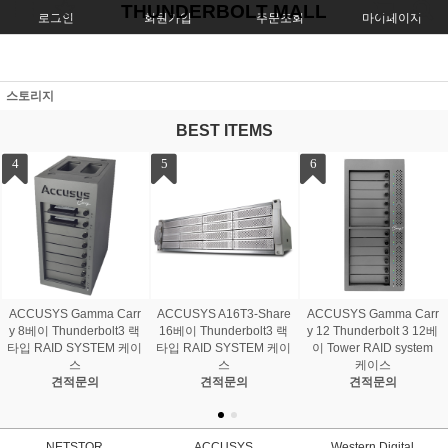
THUNDERBOLT MALL
로그인
회원가입
주문조회
마이페이지
스토리지
BEST ITEMS
1
2
3
테라마스터 T12-500 PR
테라마스터 T9-500 PRO
테라마스터 F4-424 MAX
O 12베이 I7 10-CORE 고
9베이 인텔 I7 10코어 나
4베이 인텔 I5 10 CORE
성능 나스 NAS
스 NAS
나스 NAS
3,999,000원
3,256,000원
1,782,000원
NETSTOR
ACCUSYS
Western Digital