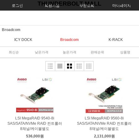
THUNDERBOLT MALL
로그인
회원가입
주문조회
마이페이지
Broadcom
ICY DOCK
Broadcom
K-RACK
최신순
낮은가격
높은가격
판매순위
상품명
LSI MegaRAID 9540-8i
LSI MegaRAID 9560-8i
SAS/SATA/NVMe RAID 컨트롤러
SAS/SATA/NVMe RAID 컨트롤러
8채널/케이블별도
8채널/케이블별도
536,000원
2,131,000원