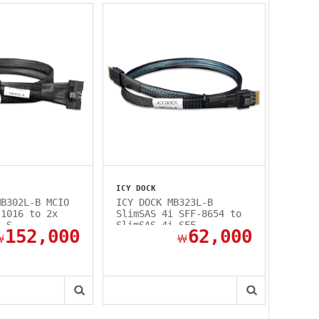
ICY DOCK
MB302L-B MCIO
ICY DOCK MB323L-B
-1016 to 2x
SlimSAS 4i SFF-8654 to
i S...
SlimSAS 4i SFF-...
152,000
62,000
￦
￦