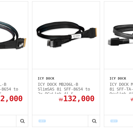
ICY DOCK
ICY DOCK
L-B
ICY DOCK MB206L-B
ICY DOCK 
-8654 to
SlimSAS 8i SFF-8654 to
8i SFF-TA
S...
2x OCuLink 4i S...
Oculink 4
52,000
132,000
￦