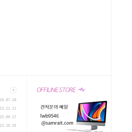
26.07.20
23.12.12
25.09.17
23.10.26