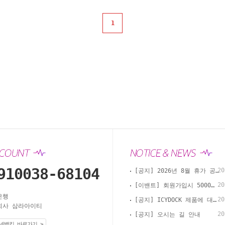
1
910038-68104
20
[공지] 2026년 8월 휴가 공지
20
[이밴트] 회원가입시 5000원 적립 첫 구매시 사용 가능합니다.
은행
20
[공지] ICYDOCK 제품에 대한 키락 변경 안내
사 삼라아이티
20
[공지] 오시는 길 안내
넷뱅킹 바로가기 >