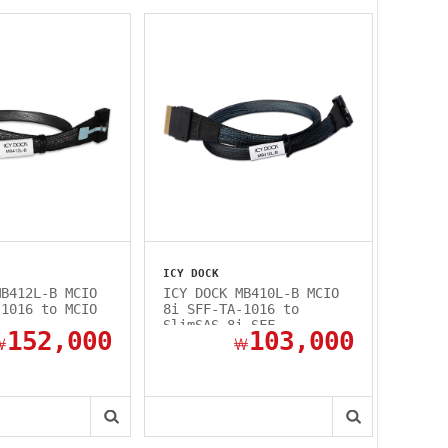
ICY DOCK
MB412L-B MCIO
ICY DOCK MB410L-B MCIO
-1016 to MCIO
8i SFF-TA-1016 to
-...
SlimSAS 8i SFF-...
152,000
103,000
￦
￦