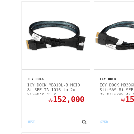
ICY DOCK
ICY DOCK
ICY DOCK MB310L-B MCIO
ICY DOCK MB306
8i SFF-TA-1016 to 2x
SlimSAS 8i SFF
SlimSAS 4i S...
2x SlimSAS 4i 
152,000
1
￦
￦