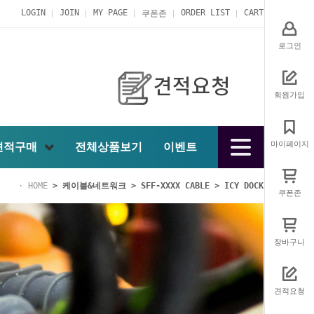
LOGIN
JOIN
MY PAGE
ORDER LIST
CART
쿠폰존
로그인
회원가입
마이페이지
견적구매
전체상품보기
이벤트
HOME
>
케이블&네트워크
>
SFF-XXXX CABLE
>
ICY DOCK
쿠폰존
장바구니
견적요청