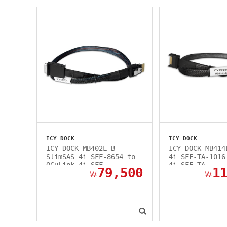
ICY DOCK
ICY DOCK
ICY DOCK MB402L-B
ICY DOCK MB414
SlimSAS 4i SFF-8654 to
4i SFF-TA-1016
OCuLink 4i SFF-...
4i SFF-TA-...
79,500
1
￦
￦