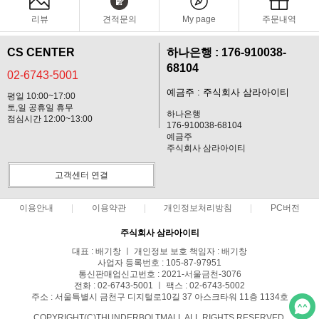
리뷰
견적문의
My page
주문내역
CS CENTER
하나은행 : 176-910038-
68104
02-6743-5001
예금주 : 주식회사 삼라아이티
평일 10:00~17:00
토,일 공휴일 휴무
하나은행
점심시간 12:00~13:00
176-910038-68104
예금주
주식회사 삼라아이티
고객센터 연결
이용안내
이용약관
개인정보처리방침
PC버전
주식회사 삼라아이티
대표 : 배기창 ㅣ 개인정보 보호 책임자 : 배기창
사업자 등록번호 : 105-87-97951
통신판매업신고번호 : 2021-서울금천-3076
전화 : 02-6743-5001 ㅣ 팩스 : 02-6743-5002
주소 : 서울특별시 금천구 디지털로10길 37 아스크타워 11층 1134호
COPYRIGHT(C)THUNDERBOLTMALL ALL RIGHTS RESERVED.