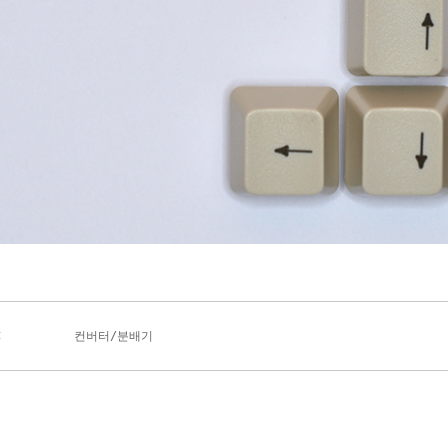
C
컨버터/분배기