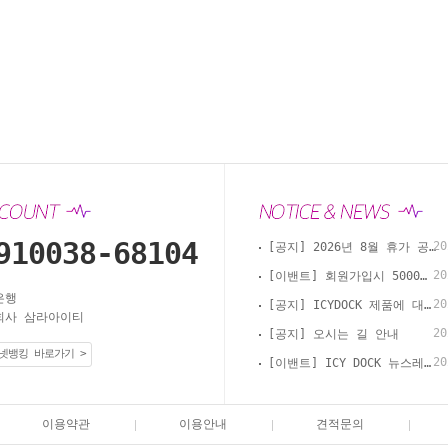
910038-68104
20
[공지] 2026년 8월 휴가 공지
20
[이밴트] 회원가입시 5000원 적립 첫 구매시 사용 가능합니다.
은행
20
[공지] ICYDOCK 제품에 대한 키락 변경 안내
사 삼라아이티
20
[공지] 오시는 길 안내
넷뱅킹 바로가기 >
20
[이밴트] ICY DOCK 뉴스레터 구독 회원 추가 적립금 증정 이벤트
이용약관
이용안내
견적문의