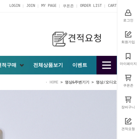
LOGIN
JOIN
MY PAGE
ORDER LIST
CART
쿠폰존
로그인
회원가입
마이페이지
견적구매
전체상품보기
이벤트
HOME
>
영상&주변기기
>
영상/오디오
쿠폰존
장바구니
견적요청