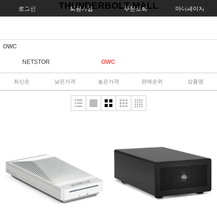
THUNDERBOLT MALL
로그인
회원가입
주문조회
마이페이지
OWC
NETSTOR
OWC
최신순
낮은가격
높은가격
판매순위
상품명