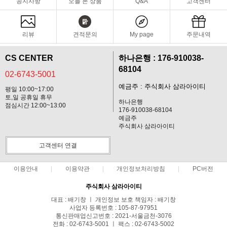
공지사항
오늘 본 상품
Q&A
고객센터
리뷰
견적문의
My page
주문내역
CS CENTER
하나은행 : 176-910038-
68104
02-6743-5001
예금주 : 주식회사 삼라아이티
평일 10:00~17:00
토,일 공휴일 휴무
하나은행
점심시간 12:00~13:00
176-910038-68104
예금주
주식회사 삼라아이티
고객센터 연결
이용안내
이용약관
개인정보처리방침
PC버전
주식회사 삼라아이티
대표 : 배기창 ㅣ 개인정보 보호 책임자 : 배기창
사업자 등록번호 : 105-87-97951
통신판매업신고번호 : 2021-서울금천-3076
전화 : 02-6743-5001 ㅣ 팩스 : 02-6743-5002